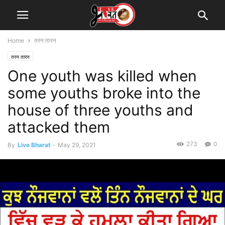
Home
तरन तारन
तरन तारन
One youth was killed when
some youths broke into the
house of three youths and
attacked them
273
0
By
Live Bharat
-
May 29, 2021