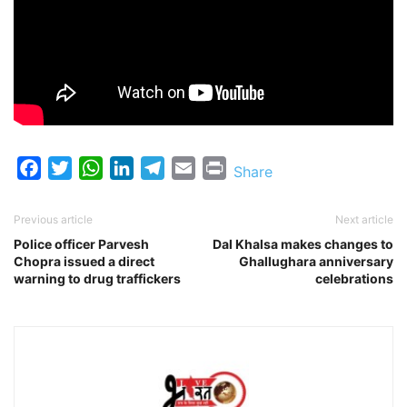
Facebook
Twitter
WhatsApp
LinkedIn
Telegram
Email
Print
Share
Previous article
Next article
Police officer Parvesh
Dal Khalsa makes changes to
Chopra issued a direct
Ghallughara anniversary
warning to drug traffickers
celebrations