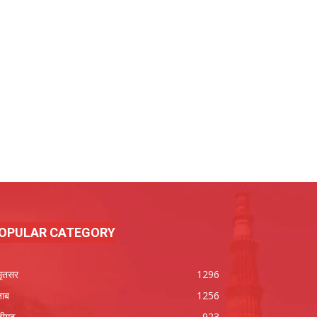
OPULAR CATEGORY
ृतसर
1296
जाब
1256
डीगढ़
923