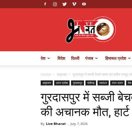
Live
Bharat
देश
विदेश
दिल्ली
पंजाब
हिमाचल प्रदेश
Home
अमृतसर
गुरदासपुर में सब्जी बेचते समय 40 वर्षीय मजदूर 
अमृतसर
उत्तर प्रदेश
गुरदासपुर
चंडीगढ़
जालंधर
तरन तारन
देश
गुरदासपुर में सब्जी ब
की अचानक मौत, हार्
By
Live Bharat
-
July 7, 2026