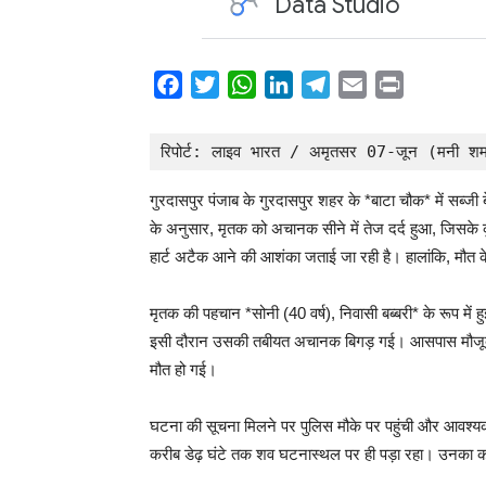
Facebook
Twitter
WhatsApp
LinkedIn
Telegram
Email
Print
Share
रिपोर्ट: लाइव भारत / अमृतसर 07-जून (मनी शर्
गुरदासपुर पंजाब के गुरदासपुर शहर के *बाटा चौक* में सब्जी 
के अनुसार, मृतक को अचानक सीने में तेज दर्द हुआ, जिसके क
हार्ट अटैक आने की आशंका जताई जा रही है। हालांकि, मौत के
मृतक की पहचान *सोनी (40 वर्ष), निवासी बब्बरी* के रूप में 
इसी दौरान उसकी तबीयत अचानक बिगड़ गई। आसपास मौजूद ल
मौत हो गई।
घटना की सूचना मिलने पर पुलिस मौके पर पहुंची और आवश्यक 
करीब डेढ़ घंटे तक शव घटनास्थल पर ही पड़ा रहा। उनका कहन