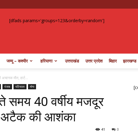
[dfads params='groups=123&orderby=random']
जम्मू – कश्मीर
हरियाणा
उत्तराखंड
उत्तर प्रदेश
बिहार
झारखण्ड
की अचानक मौत, हार्ट...
पंजाब
पटियाला
मोगा
[c
ेचते समय 40 वर्षीय मजदूर
ट अटैक की आशंका
41
0