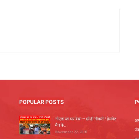
POPULAR POSTS
P
नोएडा का घर बेचा – छोड़ी नौकरी ! हेलमेट
अम
मैन के...
पं
November 22, 2020
चं