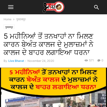
Home
गुरदासपुर
गुरदासपुर
5 ਮਹੀਨਿਆਂ ਤੋਂ ਤਨਖਾਹਾਂ ਨਾ ਮਿਲਣ
ਕਾਰਨ ਬੇਅੰਤ ਕਾਲਜ ਦੇ ਮੁਲਾਜ਼ਮਾਂ ਨੇ
ਕਾਲਜ ਦੇ ਬਾਹਰ ਲਗਾਇਆ ਧਰਨਾ
571
0
By
Live Bharat
-
November 24, 2020