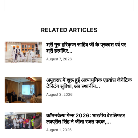
RELATED ARTICLES
श्री गुरु हरिकृष्ण साहिब जी के प्रकाश पर्व पर
श्री हरमंदिर...
August 7, 2026
अमृतसर में शुरू हुई अत्याधुनिक एडवांस जेनेटिक
टेस्टिंग सुविधा, अब स्थानीय...
August 3, 2026
कॉमनवेल्थ गेम्स 2026: भारतीय वेटलिफ्टर
लवप्रीत सिंह ने जीता रजत पदक,...
August 1, 2026