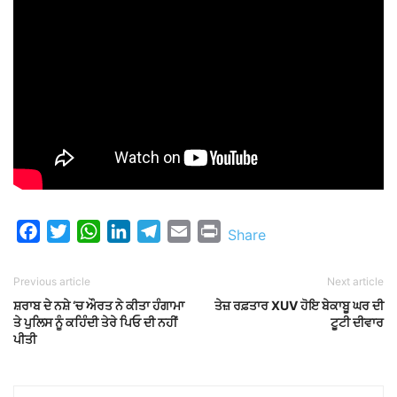
Facebook
Twitter
WhatsApp
LinkedIn
Telegram
Email
Print
Share
Previous article
Next article
ਸ਼ਰਾਬ ਦੇ ਨਸ਼ੇ ‘ਚ ਔਰਤ ਨੇ ਕੀਤਾ ਹੰਗਾਮਾ
ਤੇਜ਼ ਰਫ਼ਤਾਰ XUV ਹੋਇ ਬੇਕਾਬੂ ਘਰ ਦੀ
ਤੇ ਪੁਲਿਸ ਨੂੰ ਕਹਿੰਦੀ ਤੇਰੇ ਪਿਓ ਦੀ ਨਹੀਂ
ਟੂਟੀ ਦੀਵਾਰ
ਪੀਤੀ