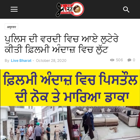
अमृतसर
ਪੁਲਿਸ ਦੀ ਵਰਦੀ ਵਿਚ ਆਏ ਲੁਟੇਰੇ
ਕੀਤੀ ਫ਼ਿਲਮੀ ਅੰਦਾਜ਼ ਵਿਚ ਲੁੱਟ
506
0
By
Live Bharat
-
October 28, 2020