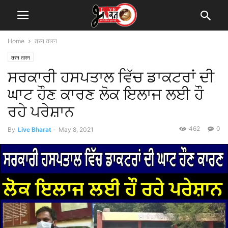
Home
तरन तारन
तरन तारन
ਸਰਕਾਰੀ ਹਸਪਤਾਲ ਵਿੱਚ ਡਾਕਟਰਾਂ ਦੀ
ਘਾਟ ਹੌਣ ਕਾਰਣ ਲੋਕ ਇਲਾਜ ਲਈ ਹੌ
ਰਹੇ ਪਰੇਸ਼ਾਨ
462
0
By
Live Bharat
-
May 8, 2021