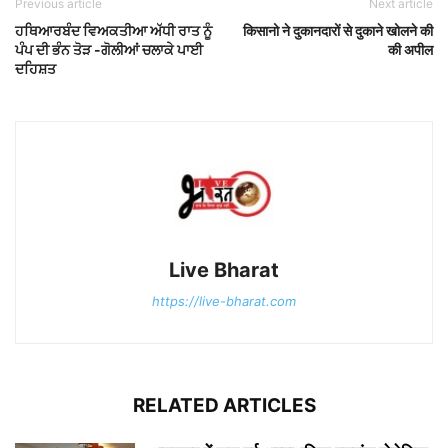
Previous article
Next article
ਹਥਿਆਰਬੰਦ ਵਿਅਕਤੀਆ ਅੱਧੀ ਰਾਤ ਨੂੰ
किसानो ने दुकानदारों से दुकाने खोलने की
ਪੰਪ ਦੀ ਭੰਨ ਤੋੜ -ਗੋਲੀਆਂ ਚਲਾਕੇ ਪਾਈ
की अपील
ਦਹਿਸ਼ਤ
Live Bharat
https://live-bharat.com
RELATED ARTICLES