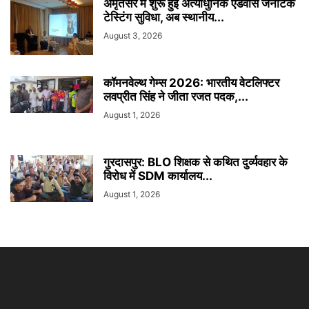
अमृतसर में शुरू हुई अत्याधुनिक एडवांस जेनेटिक
टेस्टिंग सुविधा, अब स्थानीय...
August 3, 2026
कॉमनवेल्थ गेम्स 2026: भारतीय वेटलिफ्टर
लवप्रीत सिंह ने जीता रजत पदक,...
August 1, 2026
गुरदासपुर: BLO शिक्षक से कथित दुर्व्यवहार के
विरोध में SDM कार्यालय...
August 1, 2026