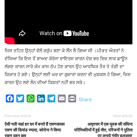
ਜਿਸ ਤਹਿਤ ਉਨ੍ਹਾਂ ਵੱਲੋਂ ਗਰੁੱਪ ਬਣਾ ਕੇ ਲੌਂਨ ਲੈ ਗਿਆ ਸੀ ।ਪੀੜਤ ਔਰਤਾਂ ਨੇ
ਦੱਸਿਆ ਕਿ ਇਸ ਤੋਂ ਬਾਅਦ ਕੋਰੋਨਾ ਵਾਇਰਸ ਕਾਰਨ ਦੇਸ਼ ਭਰ ਵਿਚ ਲਾਕ ਡਾਊਨ
ਲੱਗਣ ਕਾਰਨ ਸਾਰੇ ਕੰਮ ਕਾਜ ਠੱਪ ਹੋਣ ਕਾਰਨ ਉਹ ਆਰਥਿਕ ਤੌਰ ਤੇ ਤੰਗੀ ਦਾ
ਸ਼ਿਕਾਰ ਹੋ ਗਏ। ਉਨ੍ਹਾਂ ਲਈ ਘਰ ਦਾ ਗੁਜ਼ਾਰਾ ਕਰਨਾ ਵੀ ਮੁਸ਼ਕਲ ਹੋ ਗਿਆ, ਜਿਸ
ਕਾਰਨ ਉਹ ਲਏ ਲੌਨ ਦੀਆਂ ਕਿਸ਼ਤਾਂ ਨਹੀਂ ਭਰ ਸਕੇ।
Facebook
Twitter
WhatsApp
LinkedIn
Telegram
Email
Print
Share
Previous article
Next article
ऐसी गली जहां हर घर में बनते हैं रावणकाका
अमृतसर में एक युवक की संधिग्द
रावण की डिमांड ज्यादा, कोरोना ने किया
परिस्थितियों में हुई मौत, परिजनों ने पुलिस
रावण दहन कम
पर लगाये गंभीर इलजाम!