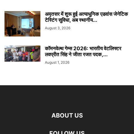
अमृतसर में शुरू हुई अत्याधुनिक एडवांस जेनेटिक
टेस्टिंग सुविधा, अब स्थानीय...
August 3, 2026
कॉमनवेल्थ गेम्स 2026: भारतीय वेटलिफ्टर
लवप्रीत सिंह ने जीता रजत पदक,...
August 1, 2026
ABOUT US
FOLLOW US