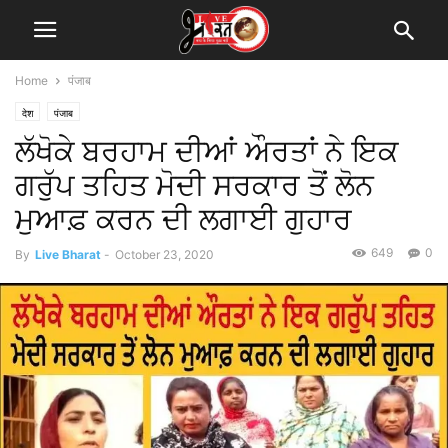
Home
पंजाब
देश
पंजाब
ਲੱਖੋਕੇ ਬਰਹਾਮ ਦੀਆਂ ਔਰਤਾਂ ਨੇ ਇਕ
ਗਰੁੱਪ ਤਹਿਤ ਮੋਦੀ ਸਰਕਾਰ ਤੋਂ ਲੋਨ
ਮੁਆਫ਼ ਕਰਨ ਦੀ ਲਗਾਈ ਗੁਹਾਰ
649
0
By
Live Bharat
-
October 23, 2020