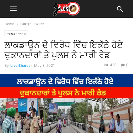
Home
नवाशहर - रूपनगर
नवाशहर - रूपनगर
ਲਾਕਡਾਊਨ ਦੇ ਵਿਰੋਧ ਵਿੱਚ ਇਕੱਠੇ ਹੋਏ
ਦੁਕਾਨਦਾਰਾਂ ਤੇ ਪੁਲਸ ਨੇ ਮਾਰੀ ਰੇਡ
420
0
By
Live Bharat
-
May 8, 2021