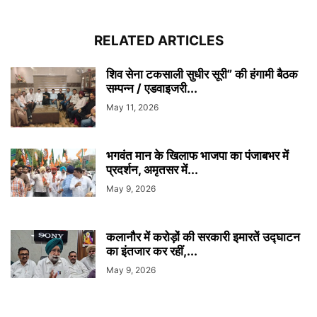
RELATED ARTICLES
शिव सेना टकसाली सुधीर सूरी” की हंगामी बैठक
सम्पन्न / एडवाइजरी...
May 11, 2026
भगवंत मान के खिलाफ भाजपा का पंजाबभर में
प्रदर्शन, अमृतसर में...
May 9, 2026
कलानौर में करोड़ों की सरकारी इमारतें उद्घाटन
का इंतजार कर रहीं,...
May 9, 2026