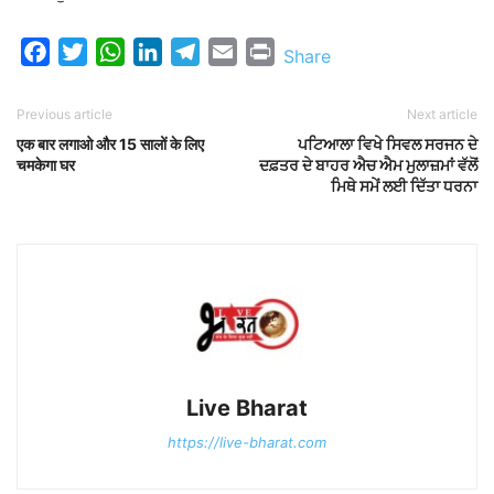
Facebook
Twitter
WhatsApp
LinkedIn
Telegram
Email
Print
Share
Previous article
Next article
एक बार लगाओ और 15 सालों के लिए
ਪਟਿਆਲਾ ਵਿਖੇ ਸਿਵਲ ਸਰਜਨ ਦੇ
चमकेगा घर
ਦਫ਼ਤਰ ਦੇ ਬਾਹਰ ਐਚ ਐਮ ਮੁਲਾਜ਼ਮਾਂ ਵੱਲੋਂ
ਮਿਥੇ ਸਮੇਂ ਲਈ ਦਿੱਤਾ ਧਰਨਾ
Live Bharat
https://live-bharat.com