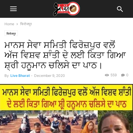
Home
फिरोजपुर
फिरोजपुर
ਮਾਨਸ ਸੇਵਾ ਸਮਿਤੀ ਫਿਰੋਜ਼ਪੁਰ ਵਲੋਂ
ਅੱਜ ਵਿਸ਼ਵ ਸ਼ਾੰਤੀ ਦੇ ਲਈ ਕਿਤਾ ਗਿਆ
ਸ਼੍ਰੀ ਹਨੂਮਾਨ ਚਲਿਸੇ ਦਾ ਪਾਠ।
559
0
By
Live Bharat
-
December 9, 2020