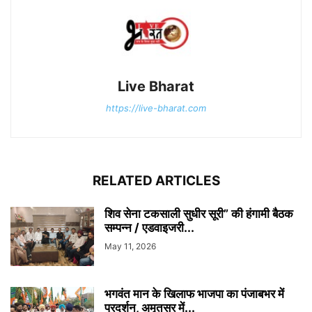
Live Bharat
https://live-bharat.com
RELATED ARTICLES
शिव सेना टकसाली सुधीर सूरी” की हंगामी बैठक
सम्पन्न / एडवाइजरी...
May 11, 2026
भगवंत मान के खिलाफ भाजपा का पंजाबभर में
प्रदर्शन, अमृतसर में...