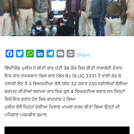
Facebook
Twitter
WhatsApp
LinkedIn
Telegram
Email
Print
Share
ਭਿੱਖੀਵਿੰਡ ਪੁਲੀਸ ਨੇ ਬੀਤੀ ਰਾਤ ਪੱਟੀ ਰੋਡ ਚੌਕ ਵਿਚ ਕੀਤੀ ਨਾਕਾਬੰਦੀ ਦੌਰਾਨ
ਇਕ ਕਾਰ ਰਾਜਸਥਾਨ ਨੰਬਰ ਕਾਰ ਨੰਬਰ RJ 18 UC 3331 ਹੈ ਵਾਲੀ ਰੋਕ ਕੇ
ਤਲਾਸ਼ੀ ਲੈਣ ਤੇ 3 ਵਿਅਕਤੀਆ ਕੋਲੋ 1ਲੱਖ 32 ਹਜ਼ਾਰ 250 ਨਸ਼ੀਲੀਆਂ ਗੋਲੀਆ
ਬਰਾਮਦ ਕੀਤੀਆਂ ਬਰਾਮਦ ਕਾਰ ਵਿਚ ਕੁਲ 4 ਵਿਅਕਤੀਆ ਸਵਾਰ ਸਨ ਜਿਨ੍ਹਾਂ
ਵਿਚੋਂ ਇਕ ਫਰਾਰ ਹੋਣ ਵਿਚ ਕਾਮਯਾਬ ਹੋ ਗਿਆ
ਪੁਲੀਸ ਵੱਲੋਂ ਜਿਨ੍ਹਾਂ ਦੋਸ਼ੀਆ ਖਿਲਾਫ ਮਾਮਲਾ ਦਰਜ ਕੀਤਾ ਗਿਆ ਉਨ੍ਹਾਂ ਦੀ
ਪਹਿਚਾਣ ਪਰਮਬੀਰ ਕੁਮਾਰ