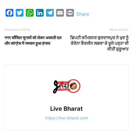
Facebook
Twitter
WhatsApp
LinkedIn
Telegram
Email
Print
Share
Previous article
Next article
नगर कौंसिल चुनावों को लेकर अकाली दल
ਡਿਪਟੀ ਕਮਿਸ਼ਨਰ ਗੁਰਦਾਸਪੁਰ ਨੇ ਖੁਦ ਨੂੰ
और कांग्रेस में जमकर हुआ हंगामा
ਕੋਰੋਨਾ ਵੈਕਸੀਨ ਲਗਵਾ ਕੇ ਦੂਜੇ ਪੜ੍ਹਾ ਦੀ
ਕੀਤੀ ਸ਼ੁਰੂਆਤ
Live Bharat
https://live-bharat.com