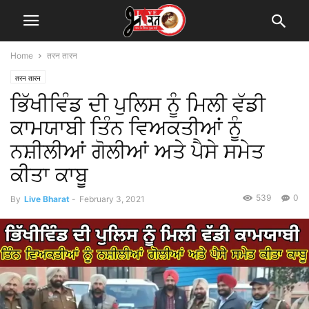
Home
तरन तारन
तरन तारन
ਭਿੱਖੀਵਿੰਡ ਦੀ ਪੁਲਿਸ ਨੂੰ ਮਿਲੀ ਵੱਡੀ
ਕਾਮਯਾਬੀ ਤਿੰਨ ਵਿਅਕਤੀਆਂ ਨੂੰ
ਨਸ਼ੀਲੀਆਂ ਗੋਲੀਆਂ ਅਤੇ ਪੈਸੇ ਸਮੇਤ
ਕੀਤਾ ਕਾਬੂ
539
0
By
Live Bharat
-
February 3, 2021