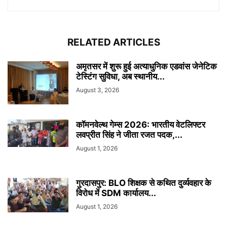
RELATED ARTICLES
अमृतसर में शुरू हुई अत्याधुनिक एडवांस जेनेटिक
टेस्टिंग सुविधा, अब स्थानीय...
August 3, 2026
कॉमनवेल्थ गेम्स 2026: भारतीय वेटलिफ्टर
लवप्रीत सिंह ने जीता रजत पदक,...
August 1, 2026
गुरदासपुर: BLO शिक्षक से कथित दुर्व्यवहार के
विरोध में SDM कार्यालय...
August 1, 2026