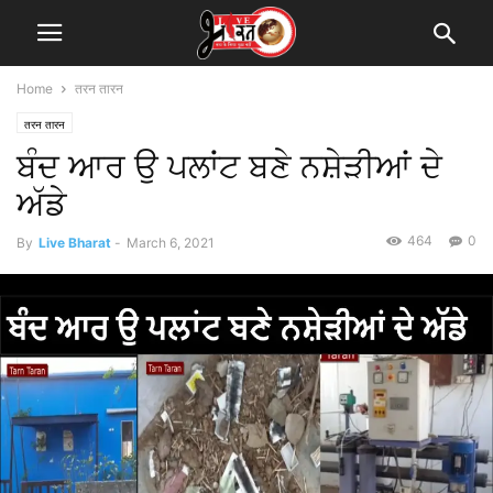
Home
तरन तारन
तरन तारन
ਬੰਦ ਆਰ ਉ ਪਲਾਂਟ ਬਣੇ ਨਸ਼ੇੜੀਆਂ ਦੇ
ਅੱਡੇ
464
0
By
Live Bharat
-
March 6, 2021