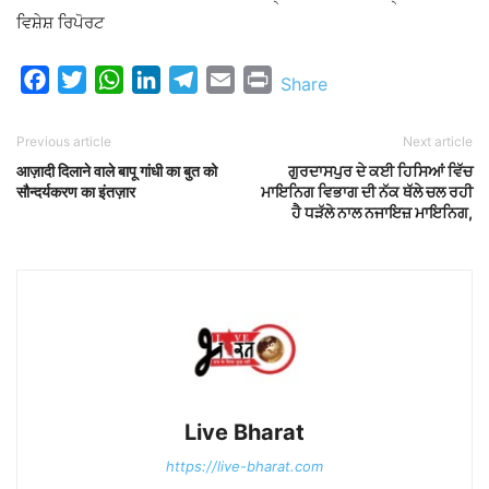
ਵਿਸ਼ੇਸ਼ ਰਿਪੋਰਟ
Facebook
Twitter
WhatsApp
LinkedIn
Telegram
Email
Print
Share
Previous article
Next article
आज़ादी दिलाने वाले बापू गांधी का बुत को
ਗੁਰਦਾਸਪੁਰ ਦੇ ਕਈ ਹਿਸਿਆਂ ਵਿੱਚ
सौन्दर्यकरण का इंतज़ार
ਮਾਇਨਿਗ ਵਿਭਾਗ ਦੀ ਨੱਕ ਥੱਲੇ ਚਲ ਰਹੀ
ਹੈ ਧੜੱਲੇ ਨਾਲ ਨਜਾਇਜ਼ ਮਾਇਨਿਗ,
Live Bharat
https://live-bharat.com