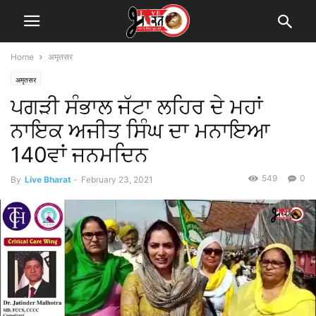
Home
अमृतसर
अमृतसर
ਪਗੜੀ ਸੰਭਾਲ ਜੱਟਾ ਲਹਿਰ ਦੇ ਮਹਾਂ
ਨਾਇਕ ਅਜੀਤ ਸਿੰਘ ਦਾ ਮਨਾਇਆ
140ਵਾਂ ਜਨਮਦਿਨ
549
0
By
Live Bharat
-
February 23, 2021