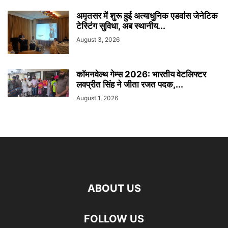
अमृतसर में शुरू हुई अत्याधुनिक एडवांस जेनेटिक
टेस्टिंग सुविधा, अब स्थानीय...
August 3, 2026
कॉमनवेल्थ गेम्स 2026: भारतीय वेटलिफ्टर
लवप्रीत सिंह ने जीता रजत पदक,...
August 1, 2026
ABOUT US
FOLLOW US