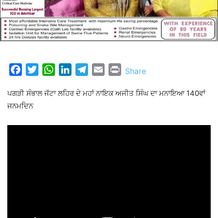
Facebook
Twitter
WhatsApp
LinkedIn
Telegram
Email
Print
Share
ਪਗੜੀ ਸੰਭਾਲ ਜੱਟਾ ਲਹਿਰ ਦੇ ਮਹਾਂ ਨਾਇਕ ਅਜੀਤ ਸਿੰਘ ਦਾ ਮਨਾਇਆ 140ਵਾਂ
ਜਨਮਦਿਨ