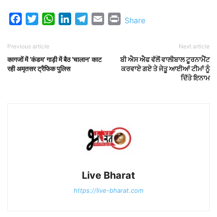
Facebook
Twitter
WhatsApp
LinkedIn
Telegram
Email
Print
Share
Previous article
Next article
कागजों में ‘कंडम’ गाड़ी में बैठ ‘चालान’ काट
ਬੀ ਐਸ ਐਫ ਵੱਲੋਂ ਵਾਲੀਬਾਲ ਟੂਰਨਾਮੈਂਟ
रही अमृतसर ट्रैफिक पुलिस
ਕਰਵਾਏ ਗਏ ਤੇ ਜੇਤੂ ਆਈਆਂ ਟੀਮਾਂ ਨੂੰ
ਦਿੱਤੇ ਇਨਾਮ
Live Bharat
https://live-bharat.com