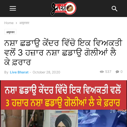
Home
अमृतसर
अमृतसर
ਨਸ਼ਾ ਛਡਾਉ ਕੇਂਦਰ ਵਿੱਚੋ ਇਕ ਵਿਅਕਤੀ
ਵਲੋਂ 3 ਹਜ਼ਾਰ ਨਸ਼ਾ ਛਡਾਉ ਗੋਲੀਆਂ ਲੈ
ਕੇ ਫ਼ਰਾਰ
537
0
By
Live Bharat
-
October 28, 2020