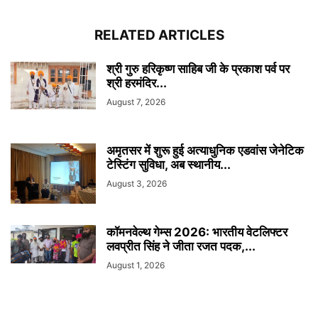
RELATED ARTICLES
श्री गुरु हरिकृष्ण साहिब जी के प्रकाश पर्व पर
श्री हरमंदिर...
August 7, 2026
अमृतसर में शुरू हुई अत्याधुनिक एडवांस जेनेटिक
टेस्टिंग सुविधा, अब स्थानीय...
August 3, 2026
कॉमनवेल्थ गेम्स 2026: भारतीय वेटलिफ्टर
लवप्रीत सिंह ने जीता रजत पदक,...
August 1, 2026