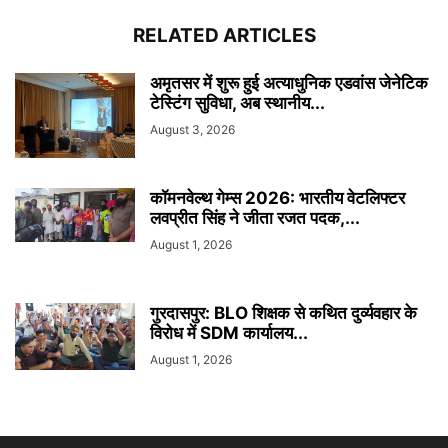
RELATED ARTICLES
अमृतसर में शुरू हुई अत्याधुनिक एडवांस जेनेटिक
टेस्टिंग सुविधा, अब स्थानीय...
August 3, 2026
कॉमनवेल्थ गेम्स 2026: भारतीय वेटलिफ्टर
लवप्रीत सिंह ने जीता रजत पदक,...
August 1, 2026
गुरदासपुर: BLO शिक्षक से कथित दुर्व्यवहार के
विरोध में SDM कार्यालय...
August 1, 2026