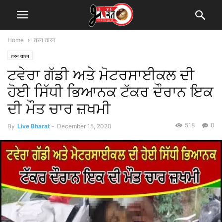
Home
तरन तारन
तरन तारन
ਟਵੇਰਾ ਗੱਡੀ ਅਤੇ ਮੋਟਰਸਾਈਕਲ ਦੀ
ਹੋਈ ਸਿੱਧੀ ਭਿਆਨਕ ਟੱਕਰ ਦੌਰਾਨ ਇਕ
ਦੀ ਮੌਤ ਚਾਰ ਜ਼ਖਮੀ
518
0
By
Live Bharat
-
December 15, 2020