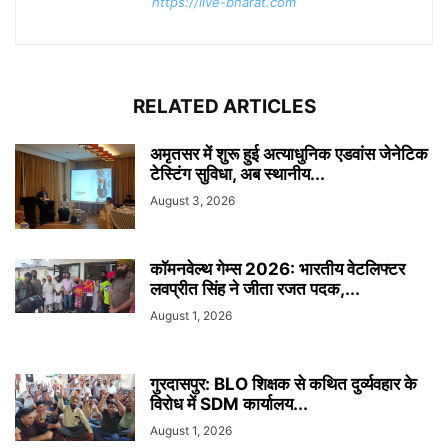
https://live-bharat.com
RELATED ARTICLES
अमृतसर में शुरू हुई अत्याधुनिक एडवांस जेनेटिक
टेस्टिंग सुविधा, अब स्थानीय...
August 3, 2026
कॉमनवेल्थ गेम्स 2026: भारतीय वेटलिफ्टर
लवप्रीत सिंह ने जीता रजत पदक,...
August 1, 2026
गुरदासपुर: BLO शिक्षक से कथित दुर्व्यवहार के
विरोध में SDM कार्यालय...
August 1, 2026