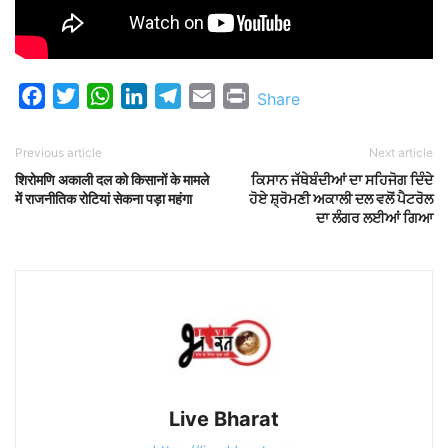
Facebook
Twitter
WhatsApp
LinkedIn
Telegram
Email
Print
Share
Previous article
Next article
शिरोमणि अकाली दल को किसानों के मामले
ਕਿਸਾਨ ਜੱਥੇਬੰਦੀਆਂ ਦਾ ਸਹਿਜੋਗ ਦਿੰਦੇ
में राजनीतिक रोटियां सेकना पड़ा महंगा
ਹੋਏ ਸ਼੍ਰੋਮਣੀ ਅਕਾਲੀ ਦਲ ਵਲੋਂ ਪੈਟਰੋਲ
ਦਾ ਲੰਗਰ ਲਈਆਂ ਗਿਆ
Live Bharat