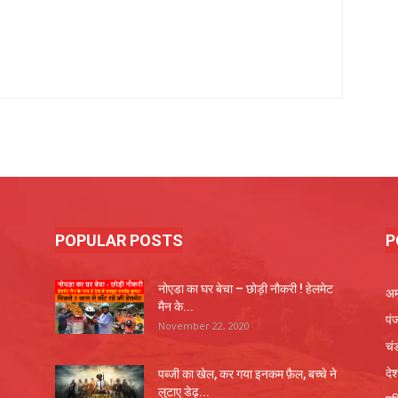
POPULAR POSTS
P
नोएडा का घर बेचा – छोड़ी नौकरी ! हेलमेट
अम
मैन के...
पं
November 22, 2020
चं
दे
पब्जी का खेल, कर गया इनकम फ़ैल, बच्चे ने
लुटाए डेढ़...