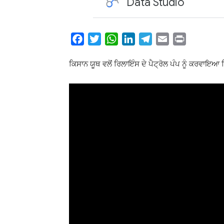
Facebook
Twitter
WhatsApp
LinkedIn
Telegram
Email
Print
Share
ਕਿਸਾਨ ਯੂਥ ਵਲੋਂ ਰਿਲਾਇੰਸ ਦੇ ਪੈਟ੍ਰੋਲ ਪੰਪ ਨੂੰ ਕਰਵਾਇਆ