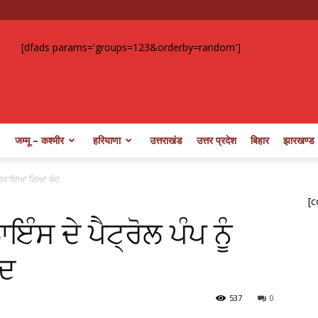
[dfads params='groups=123&orderby=random']
जम्मू – कश्मीर
हरियाणा
उत्तराखंड
उत्तर प्रदेश
बिहार
झारखण्ड
ੂੰ ਕਰਵਾਇਆ ਗਿਆ ਬੰਦ
[c
ਇੰਸ ਦੇ ਪੈਟ੍ਰੋਲ ਪੰਪ ਨੂੰ
ਦ
537
0