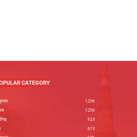
OPULAR CATEGORY
ृतसर
1296
जाब
1256
डीगढ़
923
श
613