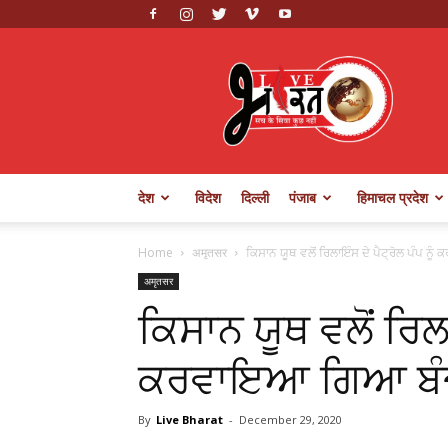
Live
Bharat
देश
विदेश
दिल्ली
पंजाब
हिमाचल प्रदेश
Home
अमृतसर
ਕਿਸਾਨ ਯੂਥ ਵਲੋਂ ਰਿਲਾਇੰਸ ਦੇ ਪੈਟ੍ਰੋਲ ਪੰਪ ਨ
अमृतसर
ਕਿਸਾਨ ਯੂਥ ਵਲੋਂ ਰਿਲਾ
ਕਰਵਾਇਆ ਗਿਆ ਬੰ
By
Live Bharat
-
December 29, 2020