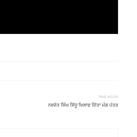
Next article
ਨਵਜੋਤ ਸਿੰਘ ਸਿੱਧੂ ਖਿਲਾਫ ਦਿੱਤਾ ਮੰਗ ਪੱਤਰ