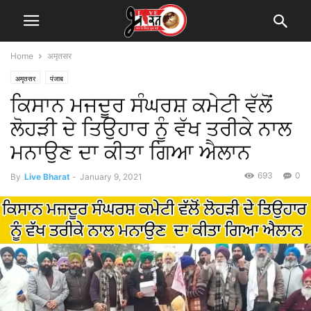
Home
अमृतसर
अमृतसर
पंजाब
ਕਿਸਾਨ ਮਜਦੂਰ ਸੰਘਰਸ਼ ਕਮੇਟੀ ਵੱਲੋਂ
ਲੋਹੜੀ ਦੇ ਤਿਉਹਾਰ ਨੂੰ ਵੱਖ ਤਰੀਕੇ ਨਾਲ
ਮਨਾਉਣ ਦਾ ਕੀਤਾ ਗਿਆ ਐਲਾਨ
693
0
By
Live Bharat
-
January 9, 2021