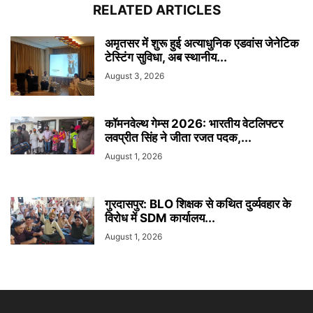
RELATED ARTICLES
अमृतसर में शुरू हुई अत्याधुनिक एडवांस जेनेटिक
टेस्टिंग सुविधा, अब स्थानीय...
August 3, 2026
कॉमनवेल्थ गेम्स 2026: भारतीय वेटलिफ्टर
लवप्रीत सिंह ने जीता रजत पदक,...
August 1, 2026
गुरदासपुर: BLO शिक्षक से कथित दुर्व्यवहार के
विरोध में SDM कार्यालय...
August 1, 2026