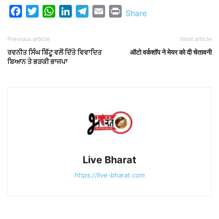
Facebook
Twitter
WhatsApp
LinkedIn
Telegram
Email
Print
Share
Previous article
Next article
ਰਵਨੀਤ ਸਿੰਘ ਬਿੱਟੂ ਵਲੋਂ ਦਿੱਤੇ ਵਿਵਾਦਿਤ
ऑटो वर्कशॉप ने मेयर को दी चेतावनी
ਬਿਆਨ ਤੇ ਭੜਕੀ ਭਾਜਪਾ
Live Bharat
https://live-bharat.com