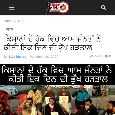
Home
अमृतसर
अमृतसर
ਕਿਸਾਨਾਂ ਦੇ ਹੱਕ ਵਿਚ ਆਮ ਜੰਨਤਾਂ ਨੇ
ਕੀਤੀ ਇਕ ਦਿਨ ਦੀ ਭੁੱਖ ਹੜਤਾਲ
533
0
By
Live Bharat
-
December 30, 2020