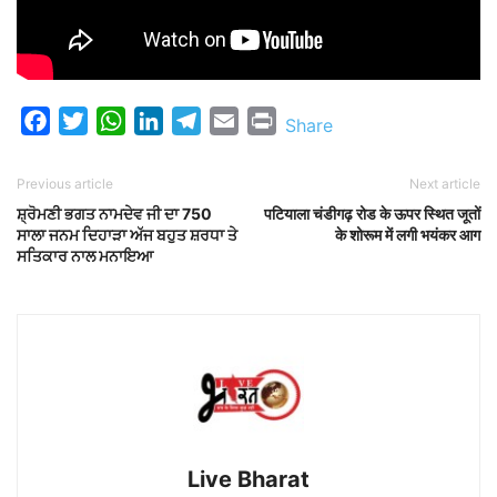
Facebook
Twitter
WhatsApp
LinkedIn
Telegram
Email
Print
Share
Previous article
Next article
ਸ਼੍ਰੋਮਣੀ ਭਗਤ ਨਾਮਦੇਵ ਜੀ ਦਾ 750
पटियाला चंडीगढ़ रोड के ऊपर स्थित जूतों
ਸਾਲਾ ਜਨਮ ਦਿਹਾੜਾ ਅੱਜ ਬਹੁਤ ਸ਼ਰਧਾ ਤੇ
के शोरूम में लगी भयंकर आग
ਸਤਿਕਾਰ ਨਾਲ ਮਨਾਇਆ
Live Bharat