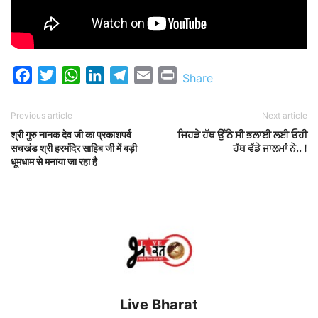
Facebook
Twitter
WhatsApp
LinkedIn
Telegram
Email
Print
Share
Previous article
Next article
श्री गुरु नानक देव जी का प्रकाशपर्व
ਜਿਹੜੇ ਹੱਥ ਉੱਠੇ ਸੀ ਭਲਾਈ ਲਈ ਓਹੀ
सचखंड श्री हरमंदिर साहिब जी में बड़ी
ਹੱਥ ਵੱਡੇ ਜਾਲਮਾਂ ਨੇ.. !
धूमधाम से मनाया जा रहा है
Live Bharat