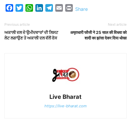
Facebook
Twitter
WhatsApp
LinkedIn
Telegram
Email
Print
Share
Previous article
Next article
ਅਕਾਲੀ ਦਲ ਦੇ ਉਮੀਦਵਾਰਾਂ ਦੀ ਲਿਸਟ
अमृतधारी फौजी ने 25 साल की विधवा को
ਲੇਟ ਲਗਾਉਣ ਤੇ ਅਕਾਲੀ ਦਲ ਵੱਲੋਂ ਰੋਸ
शादी का झांसा देकर दिया धोखा
Live Bharat
https://live-bharat.com