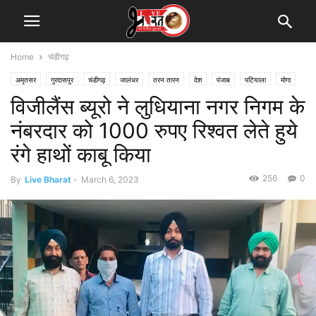
Home
चंडीगढ़
अमृतसर
गुरदासपुर
चंडीगढ़
जालंधर
तरन तारन
देश
पंजाब
पटियाला
मोगा
विजीलैंस ब्यूरो ने लुधियाना नगर निगम के
नंबरदार को 1000 रुपए रिश्वत लेते हुये
रंगे हाथों काबू किया
256
0
By
Live Bharat
-
March 6, 2023