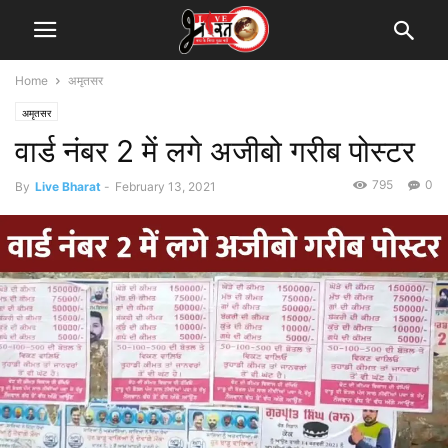
Home
अमृतसर
अमृतसर
वार्ड नंबर 2 में लगे अजीबो गरीब पोस्टर
795
0
By
Live Bharat
-
February 13, 2021