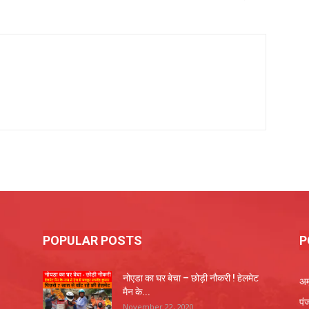
POPULAR POSTS
P
नोएडा का घर बेचा – छोड़ी नौकरी ! हेलमेट
अम
मैन के...
पं
November 22, 2020