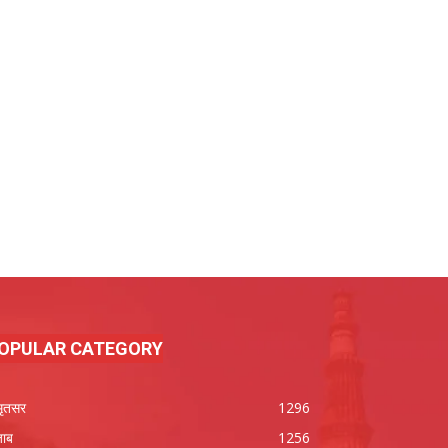
OPULAR CATEGORY
ृतसर
1296
जाब
1256