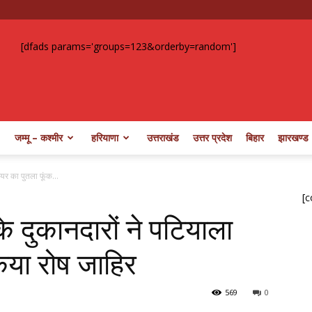
[dfads params='groups=123&orderby=random']
जम्मू – कश्मीर
हरियाणा
उत्तराखंड
उत्तर प्रदेश
बिहार
झारखण्ड
ेयर का पुतला फूंक...
[c
के दुकानदारों ने पटियाला
िया रोष जाहिर
569
0