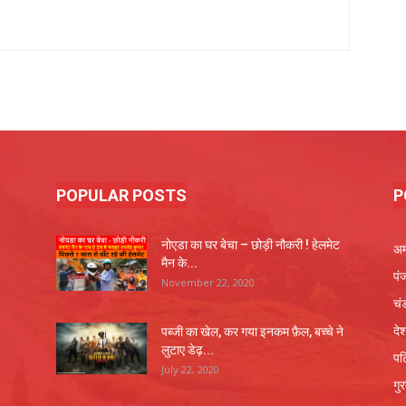
POPULAR POSTS
P
नोएडा का घर बेचा – छोड़ी नौकरी ! हेलमेट
अम
मैन के...
पं
November 22, 2020
चं
दे
पब्जी का खेल, कर गया इनकम फ़ैल, बच्चे ने
लुटाए डेढ़...
पट
July 22, 2020
गु