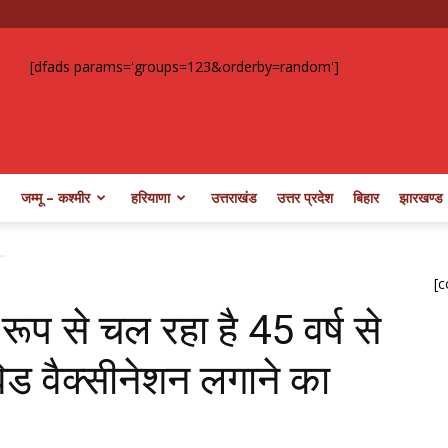
[dfads params='groups=123&orderby=random']
जम्मू – कश्मीर
हरियाणा
उत्तराखंड
उत्तर प्रदेश
बिहार
झारखण्ड
..
[c
ू रूप से चल रहा है 45 वर्ष से
िड वैक्सीनेशन लगाने का