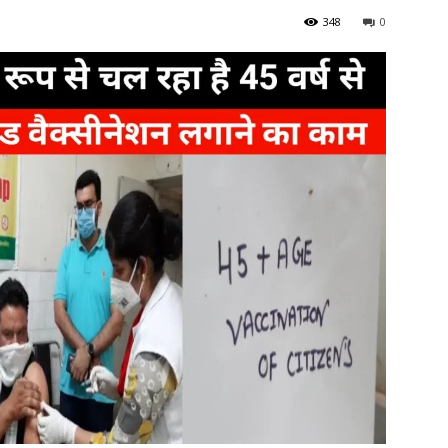
348
0