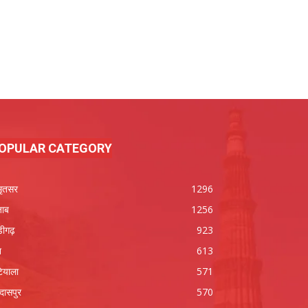
OPULAR CATEGORY
ृतसर
1296
जाब
1256
डीगढ़
923
श
613
ियाला
571
रदासपुर
570