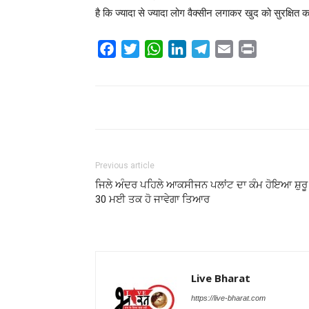
है कि ज्यादा से ज्यादा लोग वैक्सीन लगाकर खुद को सुरक्षित क
Facebook
Twitter
WhatsApp
LinkedIn
Telegram
Email
Print
Share
Previous article
ਜਿਲੇ ਅੰਦਰ ਪਹਿਲੇ ਆਕਸੀਜਨ ਪਲਾਂਟ ਦਾ ਕੰਮ ਹੋਇਆ ਸ਼ੁਰੂ
30 ਮਈ ਤਕ ਹੋ ਜਾਵੇਗਾ ਤਿਆਰ
Live Bharat
https://live-bharat.com