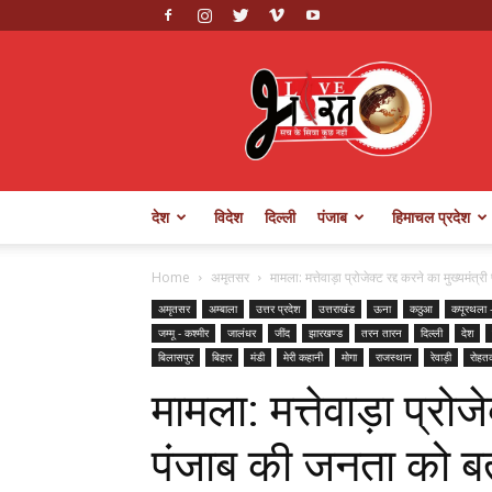
Live
Bharat
देश
विदेश
दिल्ली
पंजाब
हिमाचल प्रदेश
Home
अमृतसर
मामला: मत्तेवाड़ा प्रोजेक्ट रद्द करने का मुख्यमंत
अमृतसर
अम्बाला
उत्तर प्रदेश
उत्तराखंड
ऊना
कठुआ
कपूरथला 
जम्मू - कश्मीर
जालंधर
जींद
झारखण्ड
तरन तारन
दिल्ली
देश
बिलासपुर
बिहार
मंडी
मेरी कहानी
मोगा
राजस्थान
रेवाड़ी
रोहत
मामला: मत्तेवाड़ा प्रोजे
पंजाब की जनता को बत