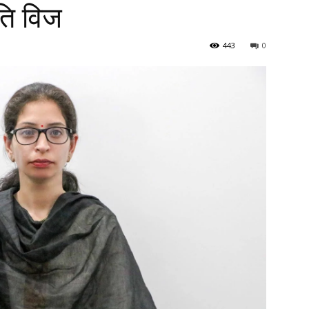
ति विज
443
0