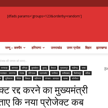
[dfads params='groups=123&orderby=random']
जम्मू – कश्मीर
हरियाणा
उत्तराखंड
उत्तर प्रदेश
बिहार
झारखण्ड
्री पंजाब की जनता को बताए...
- फगवाड़ा
करनाल
काँगड़ा
कुरुक्षेत्र
कुल्लू
कैथल
गुरदासपुर
चंडीगढ़
चम्बा
[c
नवाशहर - रूपनगर
पंजाब
पटियाला
पठानकोट
पानीपत
फरीदाबाद
फिरोजपुर
बठिंडा
क
लुधियाना
विदेश
शिमला
श्रीनगर
संगरूर - बरनाला
साम्बा
सोनीपत
क्ट रद्द करने का मुख्यमंत्री
ाए कि नया प्रोजेक्ट कब