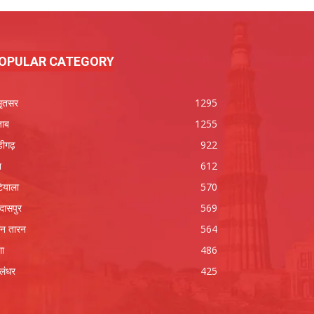
OPULAR CATEGORY
ृतसर
1295
जाब
1255
डीगढ़
922
श
612
ियाला
570
रदासपुर
569
न तारन
564
गा
486
लंधर
425