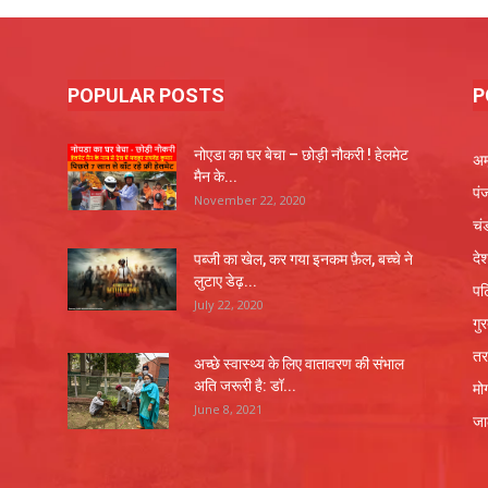
POPULAR POSTS
P
नोएडा का घर बेचा – छोड़ी नौकरी ! हेलमेट
अम
मैन के...
पं
November 22, 2020
चं
दे
पब्जी का खेल, कर गया इनकम फ़ैल, बच्चे ने
लुटाए डेढ़...
पट
July 22, 2020
गु
तर
अच्छे स्वास्थ्य के लिए वातावरण की संभाल
अति जरूरी है: डॉ...
मो
June 8, 2021
जा