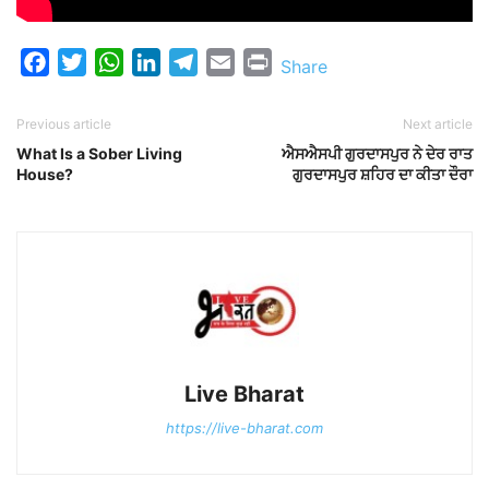
Facebook
Twitter
WhatsApp
LinkedIn
Telegram
Email
Print
Share
Previous article
Next article
What Is a Sober Living
ਐਸਐਸਪੀ ਗੁਰਦਾਸਪੁਰ ਨੇ ਦੇਰ ਰਾਤ
House?
ਗੁਰਦਾਸਪੁਰ ਸ਼ਹਿਰ ਦਾ ਕੀਤਾ ਦੌਰਾ
Live Bharat
https://live-bharat.com