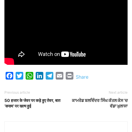
Facebook
Twitter
WhatsApp
LinkedIn
Telegram
Email
Print
Share
Previous article
Next article
50 हजार के जेवर पर कड़े हुए तेवर, बात
ਕਾਮਰੇਡ ਬਲਵਿੰਦਰ ਸਿੰਘ ਕੱਤਲ ਕੇਸ ‘ਚ
‘कसम’ पर खत्म हुई
ਵੱਡਾ ਖ਼ੁਲਾਸਾ