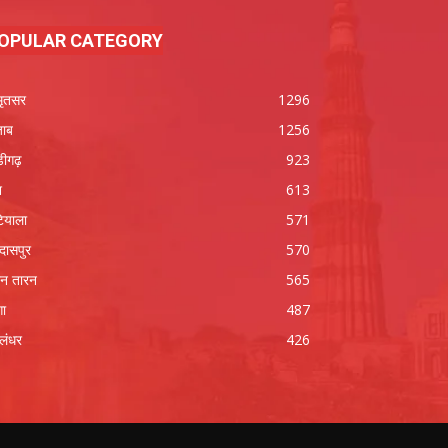
OPULAR CATEGORY
ृतसर
1296
जाब
1256
डीगढ़
923
श
613
ियाला
571
रदासपुर
570
न तारन
565
गा
487
लंधर
426