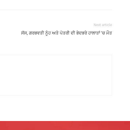
Next article
ਸੱਸ, ਗਰਭਵਤੀ ਨੂੰਹ ਅਤੇ ਪੋਤਰੀ ਦੀ ਭੇਦਭਰੇ ਹਾਲਾਤਾਂ ’ਚ ਮੌਤ