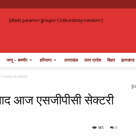
[dfads params='groups=123&orderby=random']
जम्मू – कश्मीर
हरियाणा
उत्तराखंड
उत्तर प्रदेश
बिहार
झारखण्ड
 ने अपना पद सम्भाला
[c
बाद आज एसजीपीसी सेक्टरी
585
0