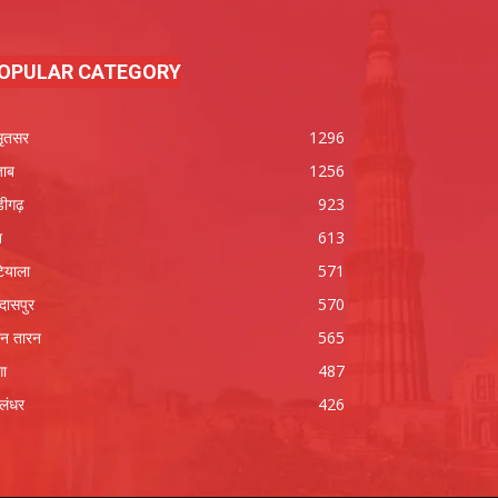
OPULAR CATEGORY
ृतसर
1296
जाब
1256
डीगढ़
923
श
613
ियाला
571
रदासपुर
570
न तारन
565
गा
487
लंधर
426