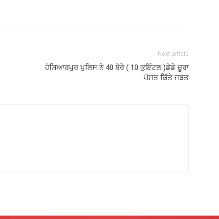
Next article
ਹੋਸ਼ਿਆਰਪੁਰ ਪੁਲਿਸ ਨੇ 40 ਬੋਰੇ ( 10 ਕੁਇੰਟਲ )ਡੋਡੇ ਚੂਰਾ
ਪੋਸਤ ਕਿੱਤੇ ਜਬਤ