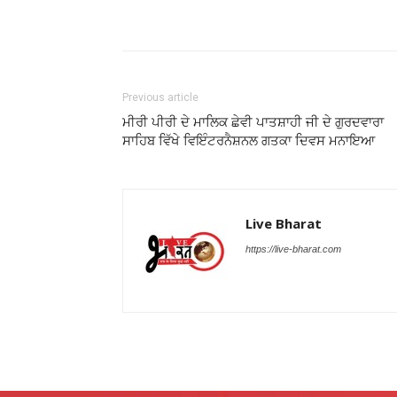
Previous article
ਮੀਰੀ ਪੀਰੀ ਦੇ ਮਾਲਿਕ ਛੇਵੀ ਪਾਤਸ਼ਾਹੀ ਜੀ ਦੇ ਗੁਰਦਵਾਰਾ
ਸਾਹਿਬ ਵਿੱਖੇ ਵਿਇੰਟਰਨੈਸ਼ਨਲ ਗਤਕਾ ਦਿਵਸ ਮਨਾਇਆ
Live Bharat
https://live-bharat.com