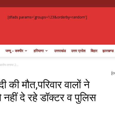
[dfads params='groups=123&orderby=random']
जम्मू – कश्मीर
हरियाणा
उत्तराखंड
उत्तर प्रदेश
बिहार
झारखण्ड
े आरोप लगाया 2...
[c
दी की मौत,परिवार वालों ने
नहीं दे रहे डॉक्टर व पुलिस