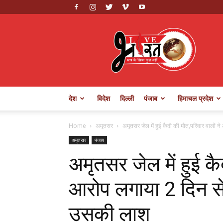
Live
Bharat
देश
विदेश
दिल्ली
पंजाब
हिमाचल प्रदेश
Home
अमृतसर
अमृतसर जेल में हुई कैदी की मौत,परिवार वालों न
अमृतसर
पंजाब
अमृतसर जेल में हुई कै
आरोप लगाया 2 दिन से 
उसकी लाश